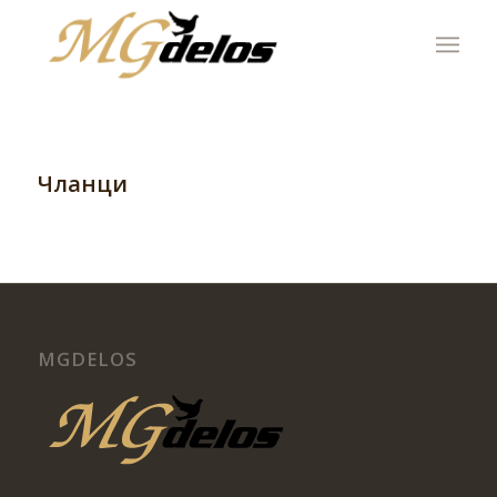
Чланци
MGDELOS